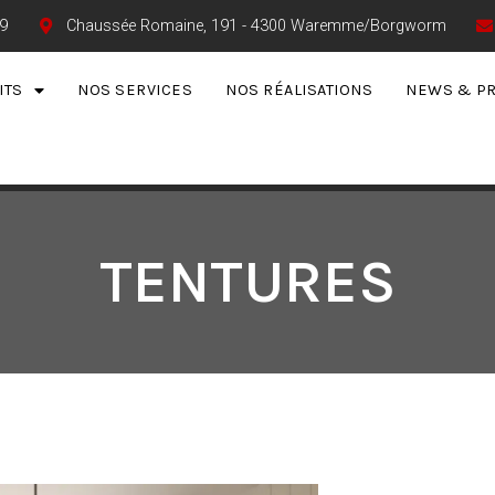
9
Chaussée Romaine, 191 - 4300 Waremme/Borgworm
ITS
NOS SERVICES
NOS RÉALISATIONS
NEWS & P
TENTURES