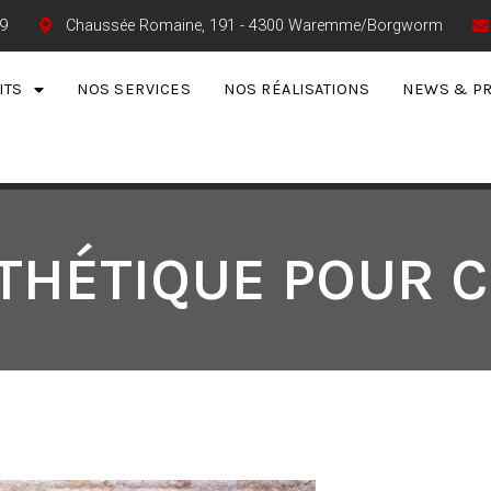
9
Chaussée Romaine, 191 - 4300 Waremme/Borgworm
ITS
NOS SERVICES
NOS RÉALISATIONS
NEWS & P
THÉTIQUE POUR C