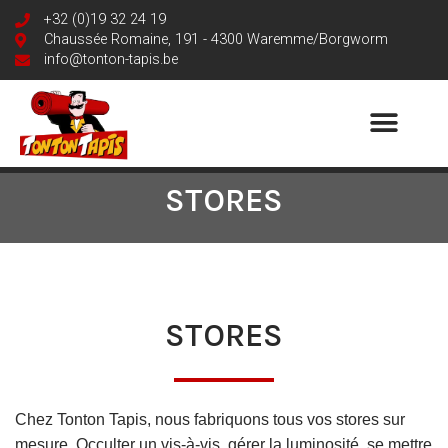
+32 (0)19 32 24 19
Chaussée Romaine, 191 - 4300 Waremme/Borgworm
info@tonton-tapis.be
STORES
STORES
Chez Tonton Tapis, nous fabriquons tous vos stores sur
mesure. Occulter un vis-à-vis, gérer la luminosité, se mettre