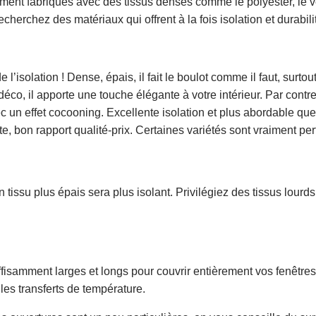
ment fabriqués avec des tissus denses comme le polyester, le 
herchez des matériaux qui offrent à la fois isolation et durabili
 l’isolation ! Dense, épais, il fait le boulot comme il faut, surt
é déco, il apporte une touche élégante à votre intérieur. Par cont
un effet cocooning. Excellente isolation et plus abordable que 
e, bon rapport qualité-prix. Certaines variétés sont vraiment pe
n tissu plus épais sera plus isolant. Privilégiez des tissus lour
fisamment larges et longs pour couvrir entièrement vos fenêtre
les transferts de température.