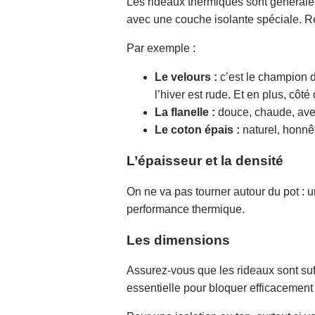
Les rideaux thermiques sont générale
avec une couche isolante spéciale. Rec
Par exemple :
Le velours :
c’est le champion de
l’hiver est rude. Et en plus, côt
La flanelle :
douce, chaude, avec 
Le coton épais :
naturel, honnêt
L’épaisseur et la densité
On ne va pas tourner autour du pot : u
performance thermique.
Les dimensions
Assurez-vous que les rideaux sont suf
essentielle pour bloquer efficacement 