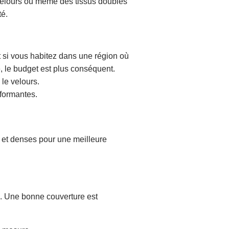
velours ou même des tissus doublés
té.
out si vous habitez dans une région où
re, le budget est plus conséquent.
le velours.
rformantes.
ds et denses pour une meilleure
s. Une bonne couverture est