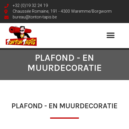
+32 (0)19 32 24 19
Chaussée Romaine, 191 - 4300 Waremme/Borgworm
bureau@tonton-tapis.be
PLAFOND - EN
MUURDECORATIE
PLAFOND - EN MUURDECORATIE