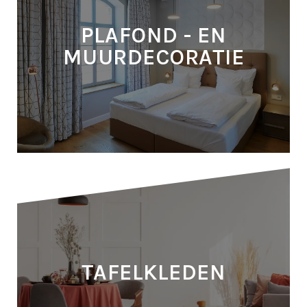
DEURMATTEN
PLAFOND - EN
MEER INFORMATIE
MUURDECORATIE
PLAFOND - EN
MUURDECORATIE
TAFELKLEDEN
MEER INFORMATIE