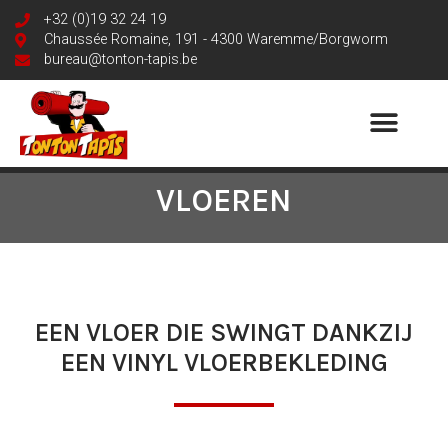
+32 (0)19 32 24 19
Chaussée Romaine, 191 - 4300 Waremme/Borgworm
bureau@tonton-tapis.be
VLOEREN
EEN VLOER DIE SWINGT DANKZIJ
EEN VINYL VLOERBEKLEDING