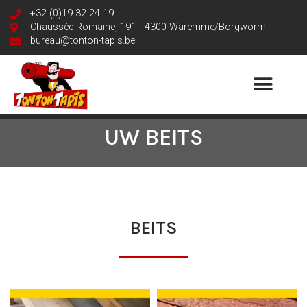
+32 (0)19 32 24 19
Chaussée Romaine, 191 - 4300 Waremme/Borgworm
bureau@tonton-tapis.be
UW BEITS
BEITS