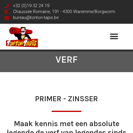
+32 (0)19 32 24 19
Chaussée Romaine, 191 - 4300 Waremme/Borgworm
bureau@tonton-tapis.be
VERF
PRIMER - ZINSSER
Maak kennis met een absolute
legende de verf van legendes sinds