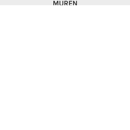
MUREN
ZIE ONZE PRODUCTEN MUREN
WENST U NOG MEER
INLICHTINGEN?